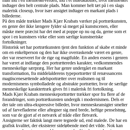
man ind i en menneskeverden, ind i et billedkabinet, hvor mennesket
indtager den helt centrale plads. Man kommer helt tæt på i en slags
malerisk closeup, hvor især ansigtet indtager en markant plads i
billederne.
På den måde trækker Mads Kjær Krabats værker på portrætkunsten,
en genre der ikke længere fylder så meget på kunstscenen, eller
måske mere præcist har det med at poppe op nu og da, gerne som et
spor i en kunstners virke eller som særlige kunstneriske
fortolkninger.
Historisk set har portrætkunsten tjent den funktion af skabe et minde
om en enkeltperson og den har ikke overraskende været en genre,
der var reserveret for de rige og magtfulde. En anden essens i genren
har været at indfange den portrætteredes karakter, vedkommendes
menneskelige særpræg. Her har genre undergået en markant
transformation, fra middelalderens typeportrætter til renæssancens
magtiscenesættende adelsportrætter over realismen og til
modernismens symbolladede og abstrakte portrætter, hvor de særlige
menneskelige karaktertræk gives fri i malerisk fri fortolkning.
Mads Kjær Krabats menneskeportrætter trækker spor fra flere af de
forandringer, som portrætkunsten undergik i modernismen. Dels er
der tale om ultra-ekspressive billeder, hvor menneskeansigter smelter
ud af farvefladerne eller aftegner sig med brede, heftige penselstrøg,
som var de gjort af et netværk af tråde eller fletværk.
Ansigterne ser faktisk langt mere tegnede ud, end malede. De har en
grafisk kvalitet, der eksisterer sideløbende med det vilde. Nok kan