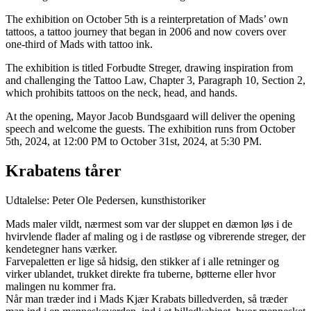
The exhibition on October 5th is a reinterpretation of Mads’ own
tattoos, a tattoo journey that began in 2006 and now covers over
one-third of Mads with tattoo ink.
The exhibition is titled Forbudte Streger, drawing inspiration from
and challenging the Tattoo Law, Chapter 3, Paragraph 10, Section 2,
which prohibits tattoos on the neck, head, and hands.
At the opening, Mayor Jacob Bundsgaard will deliver the opening
speech and welcome the guests. The exhibition runs from October
5th, 2024, at 12:00 PM to October 31st, 2024, at 5:30 PM.
Krabatens tårer
Udtalelse: Peter Ole Pedersen, kunsthistoriker
Mads maler vildt, nærmest som var der sluppet en dæmon løs i de
hvirvlende flader af maling og i de rastløse og vibrerende streger, der
kendetegner hans værker.
Farvepaletten er lige så hidsig, den stikker af i alle retninger og
virker ublandet, trukket direkte fra tuberne, bøtterne eller hvor
malingen nu kommer fra.
Når man træder ind i Mads Kjær Krabats billedverden, så træder